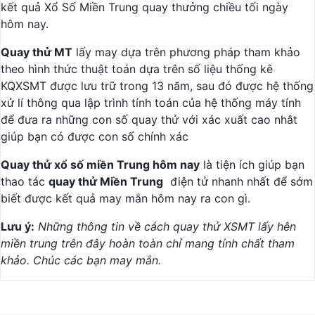
kết quả Xổ Số Miền Trung quay thưởng chiều tối ngày
hôm nay.
Quay thử MT
lấy may dựa trên phương pháp tham khảo
theo hình thức thuật toán dựa trên số liệu thống kê
KQXSMT được lưu trữ trong 13 năm, sau đó được hệ thống
xử lí thông qua lập trình tính toán của hệ thống máy tính
để đưa ra những con số quay thử với xác xuất cao nhât
giúp bạn có được con số chính xác
Quay thử xổ số miền Trung hôm nay
là tiện ích giúp bạn
thao tác
quay thử Miền Trung
điện tử nhanh nhất để sớm
biết được kết quả may mắn hôm nay ra con gì.
Lưu ý:
Những thông tin về cách quay thử XSMT lấy hên
miền trung trên đây hoàn toàn chỉ mang tính chất tham
khảo. Chúc các bạn may mắn.