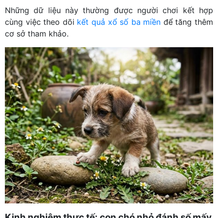
Những dữ liệu này thường được người chơi kết hợp
cùng việc theo dõi
kết quả xổ số ba miền
để tăng thêm
cơ sở tham khảo.
Kinh nghiệm thực tế: con chó nhỏ đánh số mấy