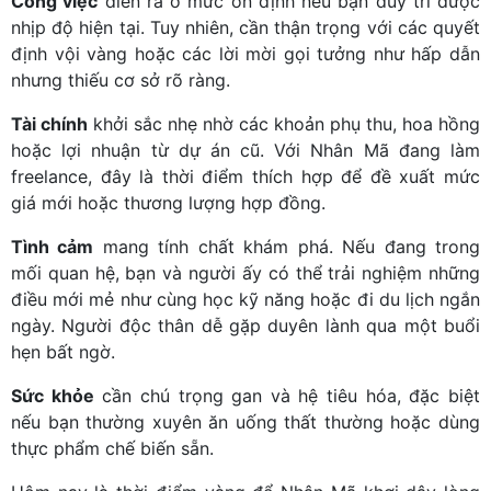
Công việc
diễn ra ở mức ổn định nếu bạn duy trì được
nhịp độ hiện tại. Tuy nhiên, cần thận trọng với các quyết
định vội vàng hoặc các lời mời gọi tưởng như hấp dẫn
nhưng thiếu cơ sở rõ ràng.
Tài chính
khởi sắc nhẹ nhờ các khoản phụ thu, hoa hồng
hoặc lợi nhuận từ dự án cũ. Với Nhân Mã đang làm
freelance, đây là thời điểm thích hợp để đề xuất mức
giá mới hoặc thương lượng hợp đồng.
Tình cảm
mang tính chất khám phá. Nếu đang trong
mối quan hệ, bạn và người ấy có thể trải nghiệm những
điều mới mẻ như cùng học kỹ năng hoặc đi du lịch ngắn
ngày. Người độc thân dễ gặp duyên lành qua một buổi
hẹn bất ngờ.
Sức khỏe
cần chú trọng gan và hệ tiêu hóa, đặc biệt
nếu bạn thường xuyên ăn uống thất thường hoặc dùng
thực phẩm chế biến sẵn.