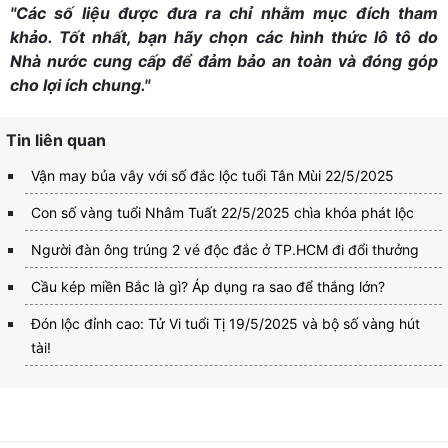
"Các số liệu được đưa ra chỉ nhằm mục đích tham
khảo. Tốt nhất, bạn hãy chọn các hình thức lô tô do
Nhà nước cung cấp để đảm bảo an toàn và đóng góp
cho lợi ích chung."
Tin liên quan
Vận may bủa vây với số đắc lộc tuổi Tân Mùi 22/5/2025
Con số vàng tuổi Nhâm Tuất 22/5/2025 chìa khóa phát lộc
Người đàn ông trúng 2 vé độc đắc ở TP.HCM đi đổi thưởng
Cầu kép miền Bắc là gì? Áp dụng ra sao để thắng lớn?
Đón lộc đỉnh cao: Tử Vi tuổi Tị 19/5/2025 và bộ số vàng hút
tài!