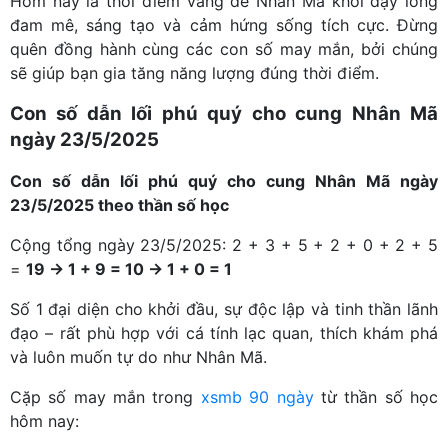
Hôm nay là thời điểm vàng để Nhân Mã khơi dậy lòng
đam mê, sáng tạo và cảm hứng sống tích cực. Đừng
quên đồng hành cùng các con số may mắn, bởi chúng
sẽ giúp bạn gia tăng năng lượng đúng thời điểm.
Con số dẫn lối phú quý cho cung Nhân Mã
ngày 23/5/2025
Con số dẫn lối phú quý cho cung Nhân Mã ngày
23/5/2025 theo thần số học
Cộng tổng ngày 23/5/2025: 2 + 3 + 5 + 2 + 0 + 2 + 5
=
19 → 1 + 9 = 10 → 1 + 0 = 1
Số 1 đại diện cho khởi đầu, sự độc lập và tinh thần lãnh
đạo – rất phù hợp với cá tính lạc quan, thích khám phá
và luôn muốn tự do như Nhân Mã.
Cặp số may mắn trong
xsmb 90 ngày
từ thần số học
hôm nay: