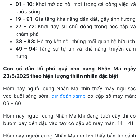
01 – 10
: Khơi mở cơ hội mới trong cả công việc và
cuộc sống
19 – 91
: Gia tăng khả năng dẫn dắt, gây ảnh hưởng
27 – 72
: Khơi dậy sự chủ động trong học tập và
khám phá
38 – 83
: Hỗ trợ kết nối những mối quan hệ hữu ích
49 – 94
: Tăng sự tự tin và khả năng truyền cảm
hứng
Con số dẫn lối phú quý cho cung Nhân Mã ngày
23/5/2025 theo hiện tượng thiên nhiên đặc biệt
Hôm nay người cung Nhân Mã nhìn thấy mây ngũ sắc
vào buổi sáng sớm,
dự đoán xsmb
có cặp số may mắn:
06 – 60
Hôm nay người cung Nhân Mã khi đang tưới cây thì có
bướm bay đến đậu vào tay có cặp số may mắn: 14 – 41
Hôm nay người cung Nhân Mã mở tivi thấy bản tin cảnh