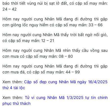
báo thời tiết vùng núi bị sạt lở đất, có cặp số may mắn:
24 – 42
Hôm nay người cung Nhân Mã đang đi đường thì gặp
cơn giông lốc nguy hiểm có cặp số may mắn: 33 – 66
Hôm nay người cung Nhân Mã thấy trời bất ngờ nổi gió,
có cặp số may mắn: 12 – 21
Hôm nay người cung Nhân Mã nhìn thấy cầu vồng sau
cơn mưa có cặp số may mắn: 08 – 80
Hôm nay người cung Nhân Mã đang đi đường thì gặp
cơn mưa đá, có cặp số may mắn: 44 – 99
Xem thêm:
Cặp số đẹp cung Nhân Mã ngày 16/4/2025
thứ 4 tài lộc
Xem thêm:
Tử vi cung Nhân Mã 1/3/2025 tự tin chinh
phục thử thách