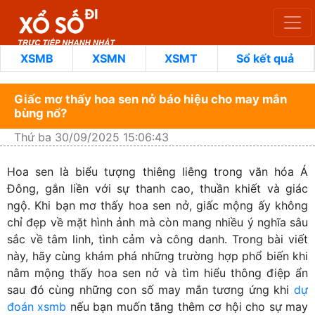
XSMB
XSMN
XSMT
Sổ kết quả
Giấc mơ thấy hoa sen nở báo hiệu cho may mắn
bùng nổ?
Thứ ba 30/09/2025 15:06:43
Hoa sen là biểu tượng thiêng liêng trong văn hóa Á
Đông, gắn liền với sự thanh cao, thuần khiết và giác
ngộ. Khi bạn mơ thấy hoa sen nở, giấc mộng ấy không
chỉ đẹp về mặt hình ảnh mà còn mang nhiều ý nghĩa sâu
sắc về tâm linh, tình cảm và công danh. Trong bài viết
này, hãy cùng khám phá những trường hợp phổ biến khi
nằm mộng thấy hoa sen nở và tìm hiểu thông điệp ẩn
sau đó cùng những con số may mắn tương ứng khi
dự
đoán xsmb
nếu bạn muốn tăng thêm cơ hội cho sự may