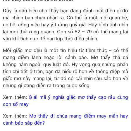
Đây là dấu hiệu cho thấy bạn đang đánh mất điều gì đó
mà chính bạn chưa nhận ra. Có thể là một mối quan hệ,
cơ hội công việc hay ý tưởng quý giá. Hãy bình tĩnh nhìn
lại mọi thứ xung quanh. Con số 52 – 79 có thể mang lại
vận khí tích cực để bạn kịp thời điều chỉnh.
Mỗi giấc mơ đều là một tín hiệu từ tiềm thức – có thể
mang điềm lành hoặc lời cảnh báo. Mơ thấy thả cá
không nằm ngoài quy luật đó. Hy vọng qua những phân
tích chi tiết ở trên, bạn đã hiểu rõ hơn về thông điệp mà
giấc mơ này mang lại, từ đó có cái nhìn sâu sắc hơn về
những gì đang diễn ra trong cuộc sống.
Xem thêm:
Giải mã ý nghĩa giấc mơ thấy cạo râu cùng
con số may
Xem thêm:
Mơ thấy đi chùa mang điềm may mắn hay
cảnh báo sắp đến?