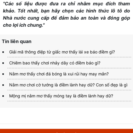
"Các số liệu được đưa ra chỉ nhằm mục đích tham
khảo. Tốt nhất, bạn hãy chọn các hình thức lô tô do
Nhà nước cung cấp để đảm bảo an toàn và đóng góp
cho lợi ích chung."
Tin liên quan
Giải mã thông điệp từ giấc mơ thấy lái xe báo điềm gì?
Chiêm bao thấy chơi nhảy dây có điềm báo gì?
Nằm mơ thấy chơi đá bóng là xui rủi hay may mắn?
Nằm mơ chơi cờ tướng là điềm lành hay dữ? Con số đẹp là gì
Mộng mị nằm mơ thấy móng tay là điềm lành hay dữ?