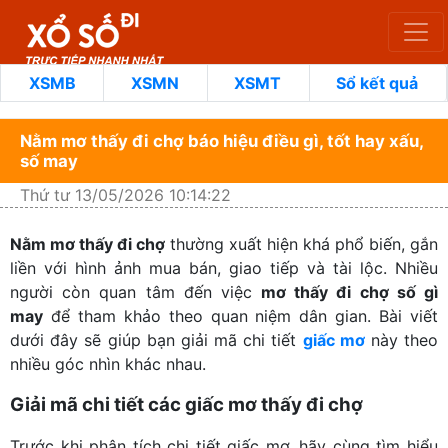
XSMB
XSMN
XSMT
Sổ kết quả
Nằm mơ thấy đi chợ báo hiệu điều gì, tốt hay xấu,
số may
Thứ tư 13/05/2026 10:14:22
Nằm mơ thấy đi chợ
thường xuất hiện khá phổ biến, gắn
liền với hình ảnh mua bán, giao tiếp và tài lộc. Nhiều
người còn quan tâm đến việc
mơ thấy đi chợ số gì
may
để tham khảo theo quan niệm dân gian. Bài viết
dưới đây sẽ giúp bạn giải mã chi tiết
giấc mơ
này theo
nhiều góc nhìn khác nhau.
Giải mã chi tiết các giấc mơ thấy đi chợ
Trước khi phân tích chi tiết giấc mơ, hãy cùng tìm hiểu