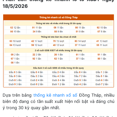
18/5/2026
Dựa trên bảng
thống kê nhanh xổ số
Đồng Tháp, nhiều
biên độ đang có tần suất xuất hiện nổi bật và đáng chú
ý trong 30 kỳ quay gần nhất.