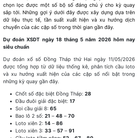
chọn lọc được một số bộ số đáng chú ý cho kỳ quay
sắp tới. Những gợi ý dưới đây được xây dựng dựa trên
dữ liệu thực tế, tần suất xuất hiện và xu hướng dịch
chuyển của các cặp số trong thời gian gần đây.
Dự đoán XSDT ngày 18 tháng 5 năm 2026 hôm nay
siêu chuẩn
Dự đoán xổ số Đồng Tháp thứ Hai ngày 11/05/2026
được tổng hợp từ dữ liệu thống kê, phân tích cầu loto
và xu hướng xuất hiện của các cặp số nổi bật trong
những kỳ quay gần đây.
Chốt số đặc biệt Đồng Tháp:
28
Đầu đuôi giải đặc biệt:
17
Soi cầu giải 8:
65
Bao lô 2 số:
21
–
48
–
70
Loto xiên 2:
14
–
86
Loto xiên 3:
33
–
57
–
91
Cầu loto tiềm năng:
52
–
67
–
80