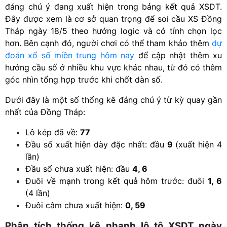
đáng chú ý đang xuất hiện trong bảng kết quả XSDT.
Đây được xem là cơ sở quan trọng để soi cầu XS Đồng
Tháp ngày 18/5 theo hướng logic và có tính chọn lọc
hơn.
Bên cạnh đó, người chơi có thể tham khảo thêm
dự
đoán xổ số miền trung hôm nay
để cập nhật thêm xu
hướng cầu số ở nhiều khu vực khác nhau, từ đó có thêm
góc nhìn tổng hợp trước khi chốt dàn số.
Dưới đây là một số thống kê đáng chú ý từ kỳ quay gần
nhất của Đồng Tháp:
Lô kép đã về:
77
Đầu số xuất hiện dày đặc nhất: đầu
9
(xuất hiện 4
lần)
Đầu số chưa xuất hiện: đầu
4, 6
Đuôi về mạnh trong kết quả hôm trước: đuôi
1, 6
(4 lần)
Đuôi câm chưa xuất hiện:
0, 59
Phân tích thống kê nhanh lô tô XSDT ngày