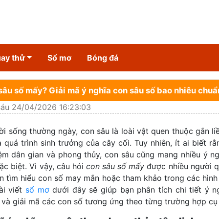
ay thử
Sổ mơ
Bóng đá
sâu số mấy? Giải mã ý nghĩa con sâu số bao nhiêu chuẩ
sáu 24/04/2026 16:23:03
ời sống thường ngày, con sâu là loài vật quen thuộc gắn liề
 quá trình sinh trưởng của cây cối. Tuy nhiên, ít ai biết r
ệm dân gian và phong thủy, con sâu cũng mang nhiều ý ng
ặc biệt. Vì vậy, câu hỏi
con sâu số mấy
được nhiều người 
n tìm hiểu con số may mắn hoặc tham khảo trong các hình
ài viết
sổ mơ
dưới đây sẽ giúp bạn phân tích chi tiết ý n
 và giải mã các con số tương ứng theo từng trường hợp cụ 