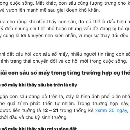
rong cuộc sống. Mặt khác, con sâu cũng tượng trưng cho 
h và vươn lên mạnh mẽ sau giai đoạn khó khăn.
ưa cho rằng khi nhìn thấy con sâu, đó có thể là dấu hiệu 
 ý đến những chi tiết nhỏ hoặc những vấn đề đang bị bỏ q
y cũng là lời khuyên nên kiên nhẫn, vì mọi sự thay đổi đều
khi đặt câu hỏi
con sâu số mấy
, nhiều người tin rằng con s
 ánh trạng thái chuyển đổi và cơ hội mới trong cuộc sống.
iải con sâu số mấy trong từng trường hợp cụ th
 số mấy khi thấy sâu bò trên lá cây
 gặp con sâu đang bò trên lá, đây là hình ảnh phổ biến nhấ
ho quá trình phát triển tự nhiên. Trong trường hợp này
được liên tưởng là
12 – 21
trong thống kê
xsmb 30 ngày
,
khởi đầu và chu kỳ sinh trưởng.
 số mấy khi thấy sâu rơi xuống đất