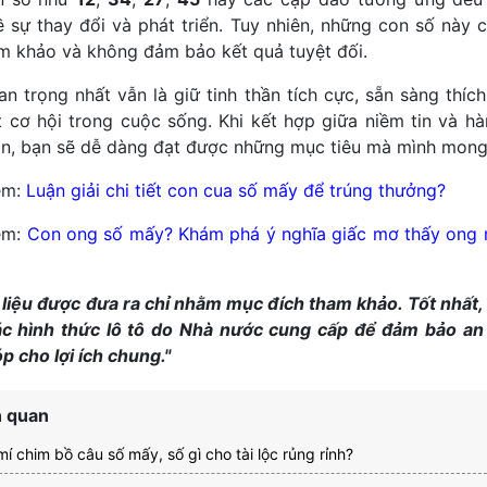
ề sự thay đổi và phát triển. Tuy nhiên, những con số này 
am khảo và không đảm bảo kết quả tuyệt đối.
an trọng nhất vẫn là giữ tinh thần tích cực, sẵn sàng thích
 cơ hội trong cuộc sống. Khi kết hợp giữa niềm tin và h
n, bạn sẽ dễ dàng đạt được những mục tiêu mà mình mon
êm:
Luận giải chi tiết con cua số mấy để trúng thưởng?
êm:
Con ong số mấy? Khám phá ý nghĩa giấc mơ thấy ong
 liệu được đưa ra chỉ nhằm mục đích tham khảo. Tốt nhất,
c hình thức lô tô do Nhà nước cung cấp để đảm bảo an
p cho lợi ích chung."
n quan
mí chim bồ câu số mấy, số gì cho tài lộc rủng rỉnh?