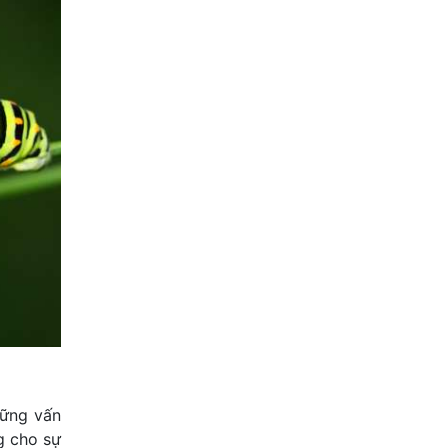
hững vấn
g cho sự