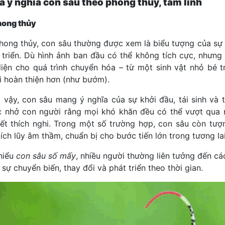
ã ý nghĩa con sâu theo phong thủy, tâm linh
hong thủy
hong thủy, con sâu thường được xem là biểu tượng của sự 
 triển. Dù hình ảnh ban đầu có thể không tích cực, nhưng
 diện cho quá trình chuyển hóa – từ một sinh vật nhỏ bé t
ái hoàn thiện hơn (như bướm).
ì vậy, con sâu mang ý nghĩa của sự khởi đầu, tái sinh và t
 nhở con người rằng mọi khó khăn đều có thể vượt qua 
biết thích nghi. Trong một số trường hợp, con sâu còn tượ
ích lũy âm thầm, chuẩn bị cho bước tiến lớn trong tương lai
 hiểu
con sâu số mấy
, nhiều người thường liên tưởng đến cá
 sự chuyển biến, thay đổi và phát triển theo thời gian.