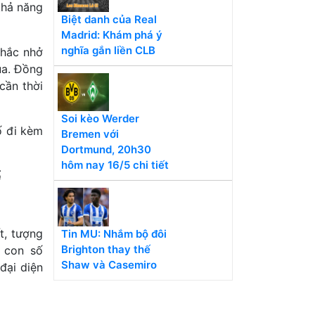
khả năng
Biệt danh của Real
Madrid: Khám phá ý
nghĩa gắn liền CLB
nhắc nhở
ua. Đồng
 cần thời
Soi kèo Werder
ố đi kèm
Bremen với
Dortmund, 20h30
hôm nay 16/5 chi tiết
ể
t, tượng
Tin MU: Nhắm bộ đôi
Brighton thay thế
, con số
Shaw và Casemiro
 đại diện