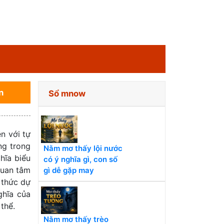
n
Sổ mnow
n với tự
ằng trong
Nằm mơ thấy lội nước
hĩa biểu
có ý nghĩa gì, con số
quan tâm
gì dễ gặp may
 thức dự
ghĩa của
thể.
Nằm mơ thấy trèo