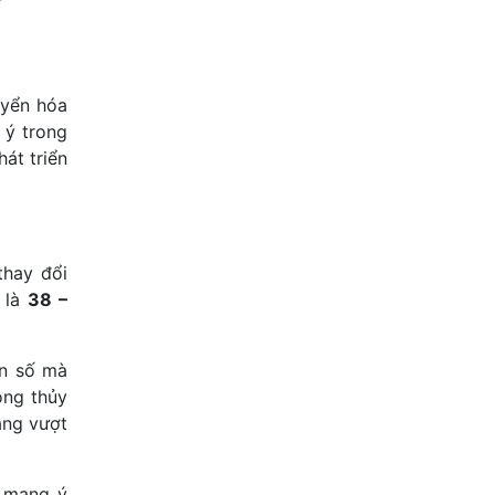
uyển hóa
 ý trong
hát triển
thay đổi
 là
38 –
on số mà
ong thủy
ăng vượt
 mang ý