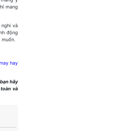
chỉ mang
 nghi và
ành động
g muốn.
 may hay
 bạn hãy
 toàn và