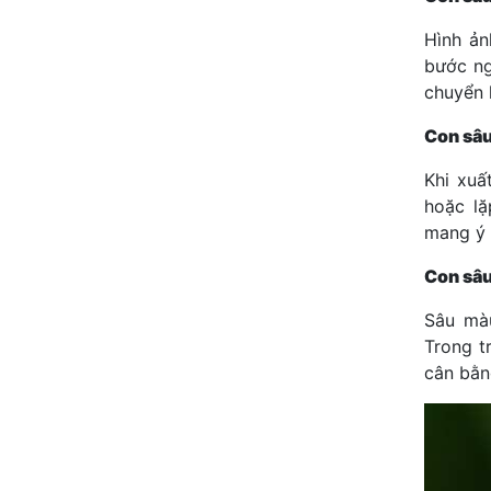
Hình ản
bước ng
chuyển 
Con sâu
Khi xuấ
hoặc lặ
mang ý 
Con sâu
Sâu màu
Trong t
cân bằn