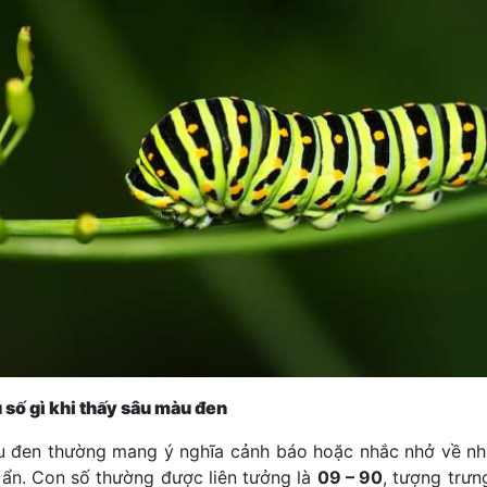
 số gì khi thấy sâu màu đen
 đen thường mang ý nghĩa cảnh báo hoặc nhắc nhở về n
 ẩn. Con số thường được liên tưởng là
09 – 90
, tượng trưn