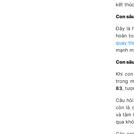
kết thú
Con sâu
Đây là 
hoàn to
quay th
mạnh m
Con sâu
Khi con
trong m
83
, tư
Câu hỏ
còn là 
và tâm 
qua khó
Các co