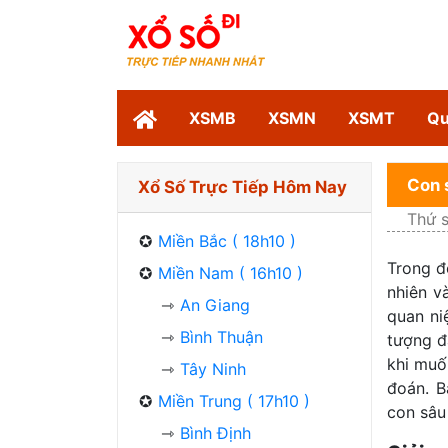
XSMB
XSMN
XSMT
Qu
Con 
Xổ Số Trực Tiếp Hôm Nay
Thứ 
Miền Bắc ( 18h10 )
Trong đ
Miền Nam ( 16h10 )
nhiên và
An Giang
quan ni
Bình Thuận
tượng đ
khi muố
Tây Ninh
đoán. B
Miền Trung ( 17h10 )
con sâu
Bình Định