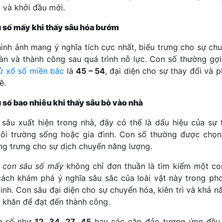
c và khởi đầu mới.
 số mấy khi thấy sâu hóa bướm
hình ảnh mang ý nghĩa tích cực nhất, biểu trưng cho sự ch
àn và thành công sau quá trình nỗ lực. Con số thường gợi
ử xổ số miền bắc
là
45 – 54
, đại diện cho sự thay đổi và p
ẽ.
 số bao nhiêu khi thấy sâu bò vào nhà
 sâu xuất hiện trong nhà, đây có thể là dấu hiệu của sự 
ôi trường sống hoặc gia đình. Con số thường được chọn
ợng trưng cho sự dịch chuyển năng lượng.
i
con sâu số mấy
không chỉ đơn thuần là tìm kiếm một c
cách khám phá ý nghĩa sâu sắc của loài vật này trong ph
linh. Con sâu đại diện cho sự chuyển hóa, kiên trì và khả n
 khăn để đạt đến thành công.
n số như
12
,
34
,
27
,
45
hay các cặp đảo tương ứng đều