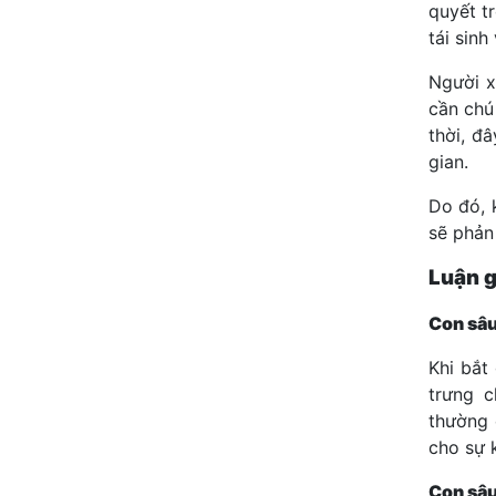
quyết t
tái sin
Người x
cần chú
thời, đâ
gian.
Do đó, 
sẽ phản
Luận g
Con sâu
Khi bắt
trưng c
thường 
cho sự 
Con sâu