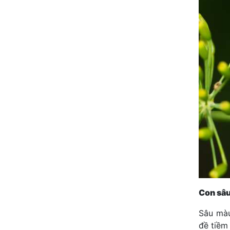
Con sâu
Sâu màu
đề tiềm