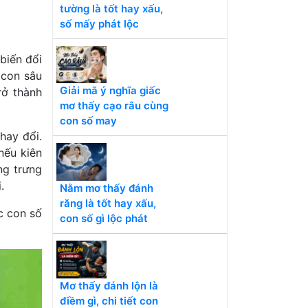
tường là tốt hay xấu,
số mấy phát lộc
biến đổi
 con sâu
Giải mã ý nghĩa giấc
rở thành
mơ thấy cạo râu cùng
con số may
hay đổi.
nếu kiên
ng trưng
.
Nằm mơ thấy đánh
răng là tốt hay xấu,
c con số
con số gì lộc phát
Mơ thấy đánh lộn là
điềm gì, chi tiết con