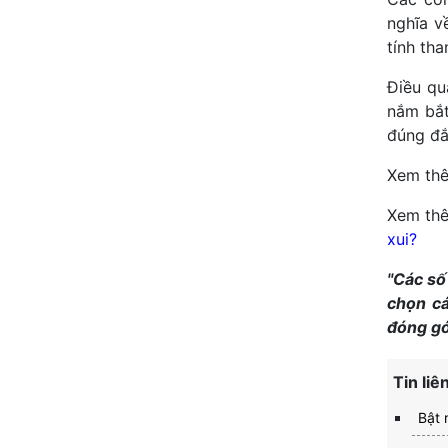
nghĩa v
tính th
Điều qu
nắm bắt
đúng đắ
Xem th
Xem th
xui?
"Các số
chọn cá
đóng gó
Tin liê
Bật 