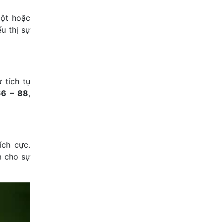
gột hoặc
ểu thị sự
 tích tụ
66 – 88
,
ích cực.
ện cho sự