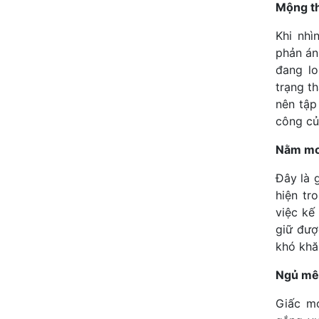
Mộng th
Khi nhì
phản án
đang lo
trạng t
nên tập
công củ
Nằm mơ 
Đây là 
hiện tr
việc kế
giữ đượ
khó khă
Ngủ mê 
Giấc mơ