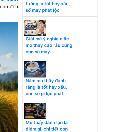
tường là tốt hay xấu,
uan đến
số mấy phát lộc
Giải mã ý nghĩa giấc
mơ thấy cạo râu cùng
con số may
Nằm mơ thấy đánh
răng là tốt hay xấu,
con số gì lộc phát
Mơ thấy đánh lộn là
điềm gì, chi tiết con