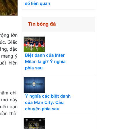
số liên quan
Tin bóng đá
rộng lớn
úc. Giấc
áng, đặc
Biệt danh của Inter
n mang ý
Milan là gì? Ý nghĩa
uất hiện
phía sau
hăm chỉ,
Ý nghĩa các biệt danh
c mơ này
của Man City: Câu
 nếu bạn
chuyện phía sau
cần thời