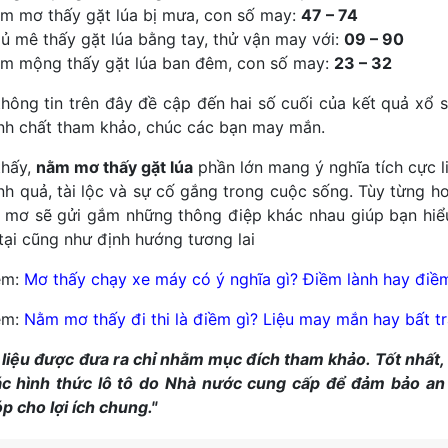
m mơ thấy gặt lúa bị mưa, con số may:
47 – 74
ủ mê thấy gặt lúa bằng tay, thử vận may với:
09 – 90
m mộng thấy gặt lúa ban đêm, con số may:
23 – 32
hông tin trên đây đề cập đến hai số cuối của kết quả xổ s
nh chất tham khảo, chúc các bạn may mắn.
thấy,
nằm mơ thấy gặt lúa
phần lớn mang ý nghĩa tích cực l
nh quả, tài lộc và sự cố gắng trong cuộc sống. Tùy từng h
 mơ sẽ gửi gắm những thông điệp khác nhau giúp bạn hiể
 tại cũng như định hướng tương lai
êm:
Mơ thấy chạy xe máy có ý nghĩa gì? Điềm lành hay điề
êm:
Nằm mơ thấy đi thi là điềm gì? Liệu may mắn hay bất t
 liệu được đưa ra chỉ nhằm mục đích tham khảo. Tốt nhất,
c hình thức lô tô do Nhà nước cung cấp để đảm bảo an
p cho lợi ích chung."