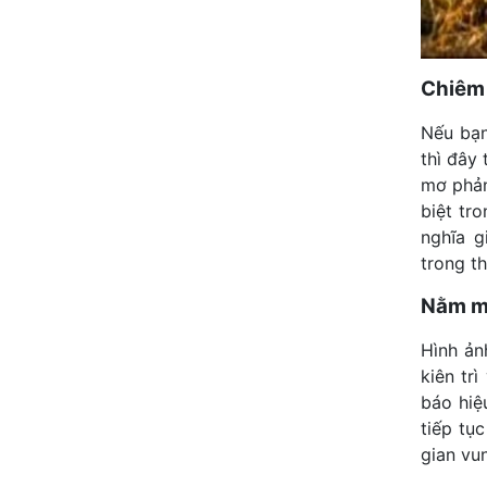
Chiêm 
Nếu bạn
thì đây
mơ phản
biệt tr
nghĩa g
trong th
Nằm mơ
Hình ản
kiên tr
báo hiệ
tiếp tụ
gian vu