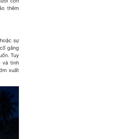
gười còn
ảo thêm
 hoặc sự
 cố gắng
uốn. Tuy
 và tinh
 sớm xuất