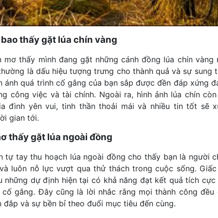
bao thấy gặt lúa chín vàng
 mơ thấy mình đang gặt những cánh đồng lúa chín vàng 
 thường là dấu hiệu tượng trưng cho thành quả và sự sung t
 ánh quá trình cố gắng của bạn sắp được đền đáp xứng đ
ong công việc và tài chính. Ngoài ra, hình ảnh lúa chín cò
ia đình yên vui, tinh thần thoải mái và nhiều tin tốt sẽ x
ời gian tới.
 thấy gặt lúa ngoài đồng
h tự tay thu hoạch lúa ngoài đồng cho thấy bạn là người c
ì và luôn nỗ lực vượt qua thử thách trong cuộc sống. Giấ
u những dự định hiện tại có khả năng đạt kết quả tích cực
c cố gắng. Đây cũng là lời nhắc rằng mọi thành công đều 
n đắp và sự bền bỉ theo đuổi mục tiêu đến cùng.