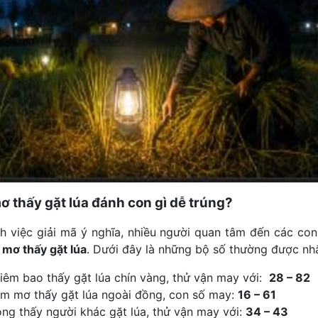
 thấy gặt lúa đánh con gì dễ trúng?
h việc giải mã ý nghĩa, nhiều người quan tâm đến các co
i
mơ thấy gặt lúa
. Dưới đây là những bộ số thường được nh
iêm bao thấy gặt lúa chín vàng, thử vận may với:
28 – 82
m mơ thấy gặt lúa ngoài đồng, con số may:
16 – 61
ng thấy người khác gặt lúa, thử vận may với:
34 – 43