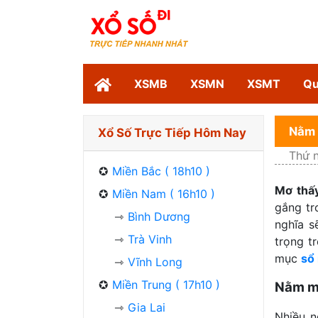
XSMB
XSMN
XSMT
Qu
Nằm 
Xổ Số Trực Tiếp Hôm Nay
Thứ 
Miền Bắc ( 18h10 )
Mơ thấy
Miền Nam ( 16h10 )
gắng tr
Bình Dương
nghĩa s
Trà Vinh
trọng t
mục
sổ
Vĩnh Long
Miền Trung ( 17h10 )
Nằm mơ
Gia Lai
Nhiều n