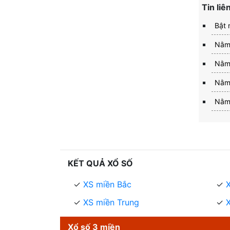
Tin liê
Bật 
Nằm 
Nằm 
Nằm 
Nằm 
KẾT QUẢ XỔ SỐ
XS miền Bắc
XS miền Trung
Xổ số 3 miền