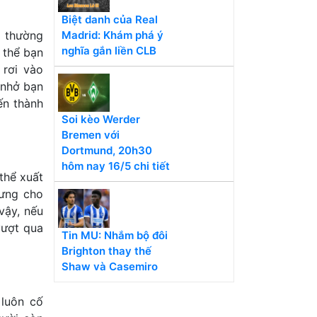
Biệt danh của Real
Madrid: Khám phá ý
y thường
nghĩa gắn liền CLB
 thể bạn
 rơi vào
 nhở bạn
ến thành
Soi kèo Werder
Bremen với
Dortmund, 20h30
hôm nay 16/5 chi tiết
thể xuất
rưng cho
vậy, nếu
vượt qua
Tin MU: Nhắm bộ đôi
Brighton thay thế
Shaw và Casemiro
 luôn cố