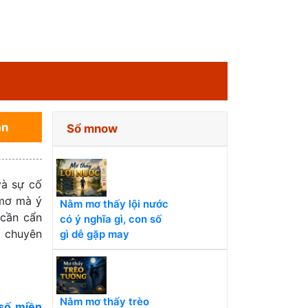
an
Sổ mnow
và sự cố
 mơ mà ý
Nằm mơ thấy lội nước
 cần cẩn
có ý nghĩa gì, con số
g chuyên
gì dễ gặp may
Nằm mơ thấy trèo
số miền