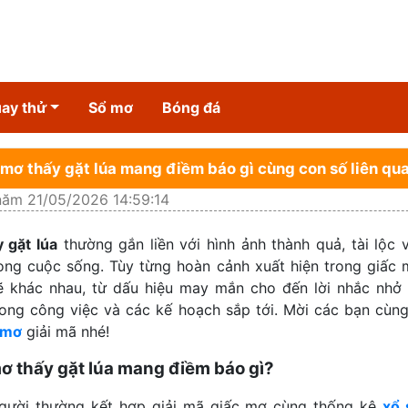
ay thử
Sổ mơ
Bóng đá
mơ thấy gặt lúa mang điềm báo gì cùng con số liên qu
năm 21/05/2026 14:59:14
 gặt lúa
thường gắn liền với hình ảnh thành quả, tài lộc 
ong cuộc sống. Tùy từng hoàn cảnh xuất hiện trong giấc
ẽ khác nhau, từ dấu hiệu may mắn cho đến lời nhắc nhở
rong công việc và các kế hoạch sắp tới. Mời các bạn cùn
 mơ
giải mã nhé!
 thấy gặt lúa mang điềm báo gì?
gười thường kết hợp giải mã giấc mơ cùng thống kê
xổ 