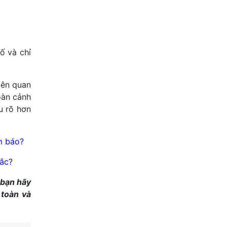
ố và chỉ
iên quan
oàn cảnh
u rõ hơn
m báo?
rắc?
 bạn hãy
 toàn và