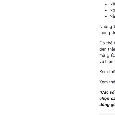
Nằ
Ng
Nằ
Những t
mang tí
Có thể 
đến thà
mà giấc
về hiện
Xem th
Xem th
"Các số
chọn cá
đóng gó