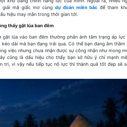
ợt khó bằng chính năng lực của mình. Ngoài ra, nhiều n
p giải mã giấc mơ cùng
dự đoán miền bắc
để tham kh
ấu hiệu may mắn trong thời gian tới.
g thấy gặt lúa ban đêm
 gặt lúa vào ban đêm thường phản ánh tâm trạng áp lực
 kéo dài mà bạn đang trải qua. Có thể bạn đang âm thầm
ông việc nhưng chưa nhận được sự công nhận như mong m
đây cũng là dấu hiệu cho thấy bạn sở hữu ý chí mạnh mẽ
n trì, vì vậy nếu tiếp tục nỗ lực thì thành quả tốt đẹp sẽ