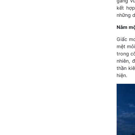
gắng vư
kết hợ
những d
Nằm mộn
Giấc mơ
mệt mỏi
trong c
nhiên, 
thần kiê
hiện.