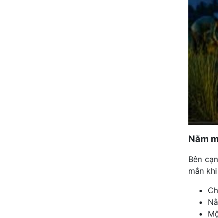
Nằm mơ
Bên cạn
mắn kh
Ch
Nằ
Mộ