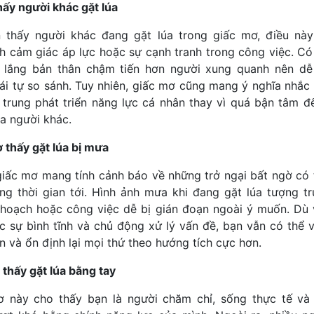
ấy người khác gặt lúa
n thấy người khác đang gặt lúa trong giấc mơ, điều nà
h cảm giác áp lực hoặc sự cạnh tranh trong công việc. Có
 lắng bản thân chậm tiến hơn người xung quanh nên dễ
hái tự so sánh. Tuy nhiên, giấc mơ cũng mang ý nghĩa nhắc
 trung phát triển năng lực cá nhân thay vì quá bận tâm đ
a người khác.
thấy gặt lúa bị mưa
giấc mơ mang tính cảnh báo về những trở ngại bất ngờ có 
ong thời gian tới. Hình ảnh mưa khi đang gặt lúa tượng t
 hoạch hoặc công việc dễ bị gián đoạn ngoài ý muốn. Dù 
c sự bình tĩnh và chủ động xử lý vấn đề, bạn vẫn có thể 
n và ổn định lại mọi thứ theo hướng tích cực hơn.
thấy gặt lúa bằng tay
 này cho thấy bạn là người chăm chỉ, sống thực tế và