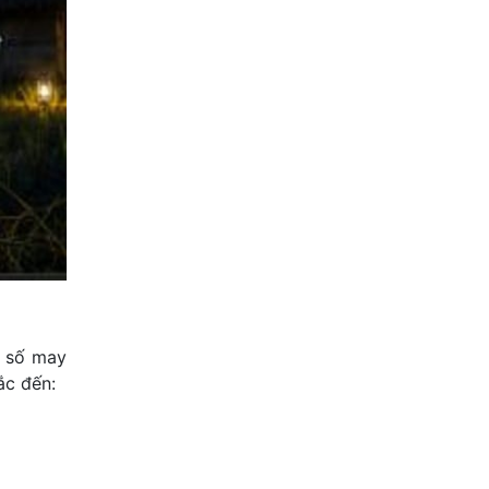
n số may
ắc đến: