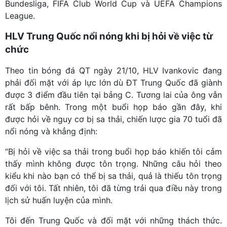
Bundesliga, FIFA Club World Cup và UEFA Champions
League.
HLV Trung Quốc nổi nóng khi bị hỏi về việc từ
chức
Theo tin bóng đá QT ngày 21/10, HLV Ivankovic đang
phải đối mặt với áp lực lớn dù ĐT Trung Quốc đã giành
được 3 điểm đầu tiên tại bảng C. Tương lai của ông vẫn
rất bấp bênh. Trong một buổi họp báo gần đây, khi
được hỏi về nguy cơ bị sa thải, chiến lược gia 70 tuổi đã
nổi nóng và khẳng định:
“Bị hỏi về việc sa thải trong buổi họp báo khiến tôi cảm
thấy mình không được tôn trọng. Những câu hỏi theo
kiểu khi nào bạn có thể bị sa thải, quả là thiếu tôn trọng
đối với tôi. Tất nhiên, tôi đã từng trải qua điều này trong
lịch sử huấn luyện của mình.
Tôi đến Trung Quốc và đối mặt với những thách thức.