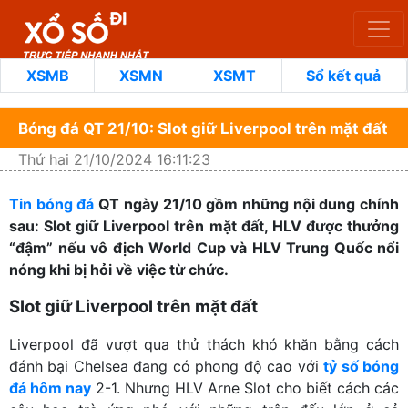
XSMB
XSMN
XSMT
Sổ kết quả
Bóng đá QT 21/10: Slot giữ Liverpool trên mặt đất
Thứ hai 21/10/2024 16:11:23
Tin bóng đá
QT ngày 21/10 gồm những nội dung chính
sau: Slot giữ Liverpool trên mặt đất, HLV được thưởng
“đậm” nếu vô địch World Cup và HLV Trung Quốc nổi
nóng khi bị hỏi về việc từ chức.
Slot giữ Liverpool trên mặt đất
Liverpool đã vượt qua thử thách khó khăn bằng cách
đánh bại Chelsea đang có phong độ cao với
tỷ số bóng
đá hôm nay
2-1. Nhưng HLV Arne Slot cho biết cách các