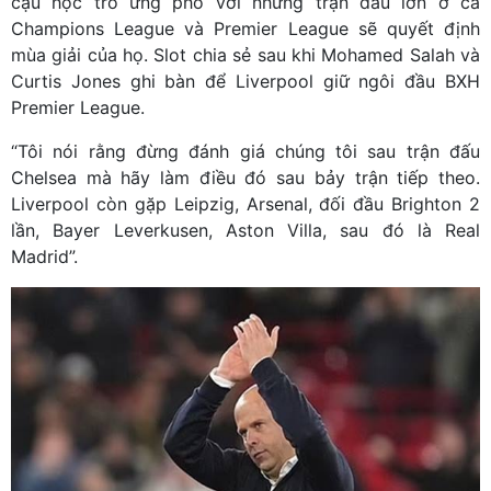
cậu học trò ứng phó với những trận đấu lớn ở cả
Champions League và Premier League sẽ quyết định
mùa giải của họ. Slot chia sẻ sau khi Mohamed Salah và
Curtis Jones ghi bàn để Liverpool giữ ngôi đầu BXH
Premier League.
“Tôi nói rằng đừng đánh giá chúng tôi sau trận đấu
Chelsea mà hãy làm điều đó sau bảy trận tiếp theo.
Liverpool còn gặp Leipzig, Arsenal, đối đầu Brighton 2
lần, Bayer Leverkusen, Aston Villa, sau đó là Real
Madrid”.